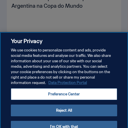
Argentina na Copa do Mundo
Your Privacy
VEJA MAIS
We use cookies to personalize content and ads, provide
social media features and analyse our traffic. We also share
information about your use of our site with our social
media, advertising and analytics partners. You can select
your cookie preferences by clicking on the buttons on the
right and place a do not sell or share my personal
information request.
Data Protection Portal
POLÍTICA DE PRIVACIDADE
Preference Center
TERMOS DE SERVIÇO
ADMINISTRAR AS PREFERÊNCIAS DE COOKIES
Reject All
Copyright © 1994-2026 FIFA. Todos os direitos reservados.
I'm OK with that