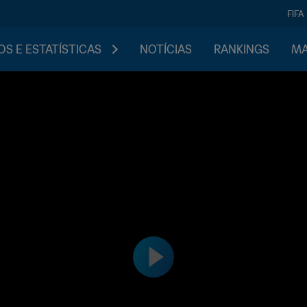
FIFA
S E ESTATÍSTICAS
NOTÍCIAS
RANKINGS
MA