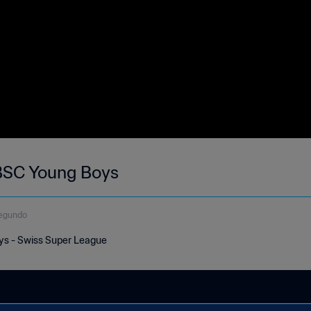
 BSC Young Boys
egundo
ys - Swiss Super League