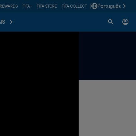
|
Português
 REWARDS
FIFA+
FIFA STORE
FIFA COLLECT
IS