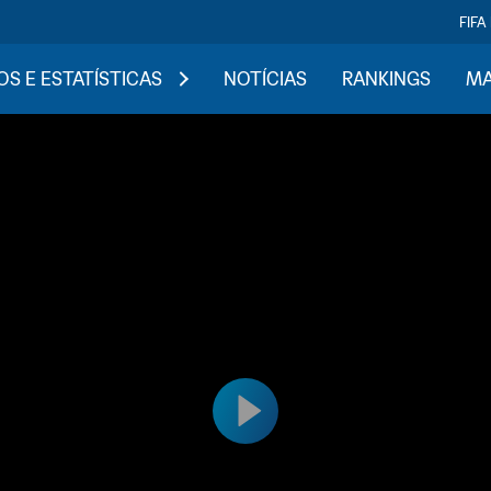
FIFA
S E ESTATÍSTICAS
NOTÍCIAS
RANKINGS
MA