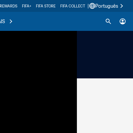
|
Português
 REWARDS
FIFA+
FIFA STORE
FIFA COLLECT
IS