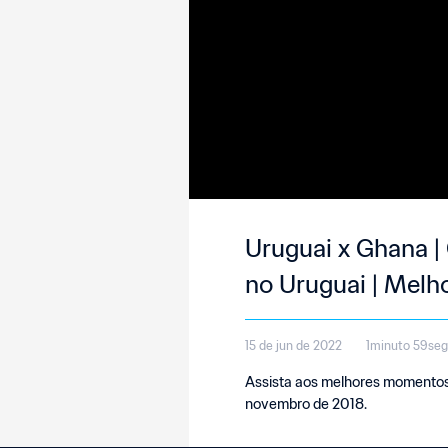
Uruguai x Ghana |
no Uruguai | Mel
15 de jun de 2022
1minuto 59se
Assista aos melhores momentos d
novembro de 2018.