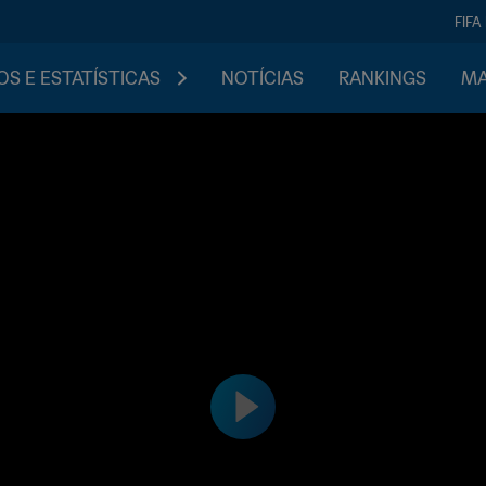
FIFA
S E ESTATÍSTICAS
NOTÍCIAS
RANKINGS
MA