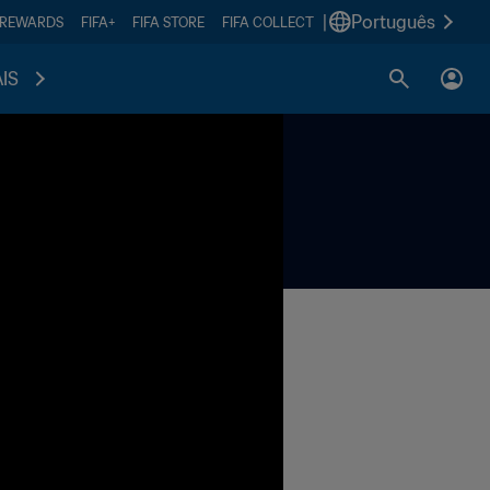
|
Português
 REWARDS
FIFA+
FIFA STORE
FIFA COLLECT
IS