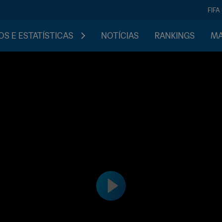
FIFA
S E ESTATÍSTICAS
NOTÍCIAS
RANKINGS
MA