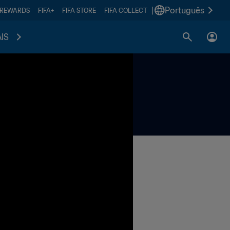
|
Português
 REWARDS
FIFA+
FIFA STORE
FIFA COLLECT
IS