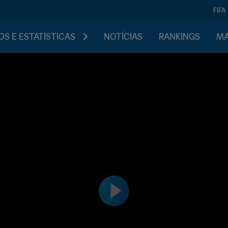
FIFA
S E ESTATÍSTICAS
NOTÍCIAS
RANKINGS
MA