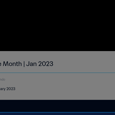
he Month | Jan 2023
undo
nuary 2023