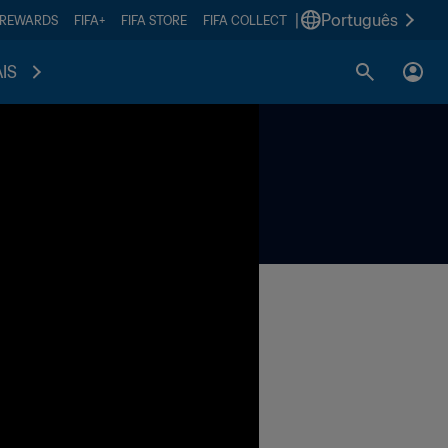
|
Português
 REWARDS
FIFA+
FIFA STORE
FIFA COLLECT
IS