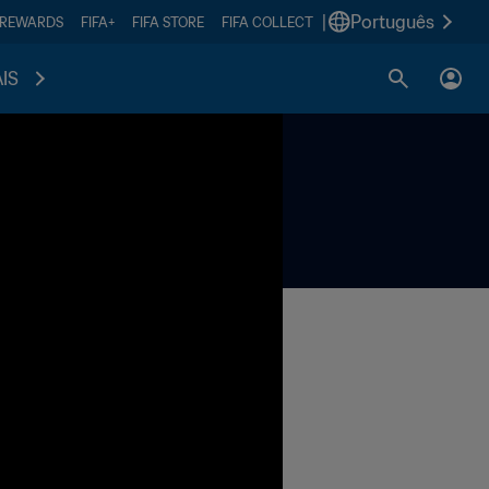
|
Português
 REWARDS
FIFA+
FIFA STORE
FIFA COLLECT
IS