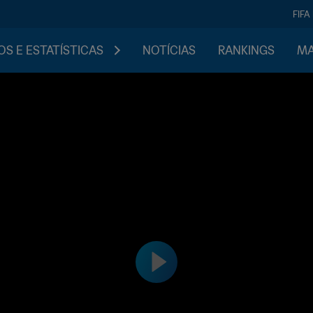
FIFA
S E ESTATÍSTICAS
NOTÍCIAS
RANKINGS
MA