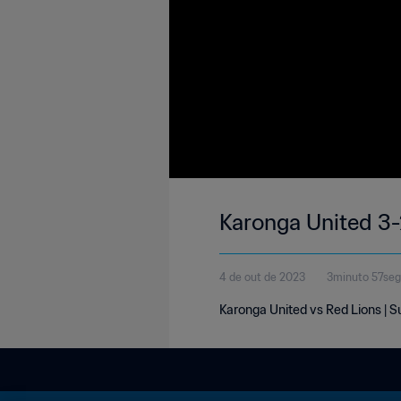
Karonga United 3-
4 de out de 2023
3minuto 57se
Karonga United vs Red Lions | 