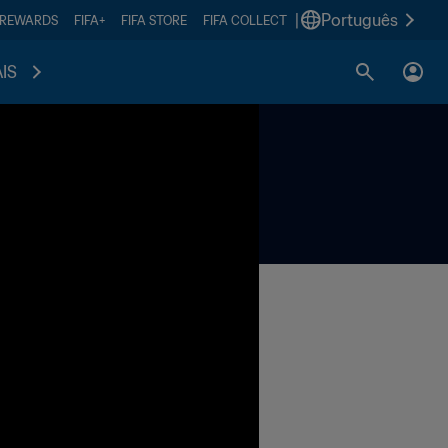
|
Português
 REWARDS
FIFA+
FIFA STORE
FIFA COLLECT
IS