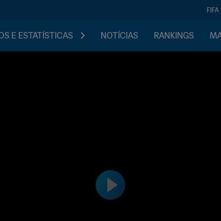
FIFA
S E ESTATÍSTICAS
NOTÍCIAS
RANKINGS
MA