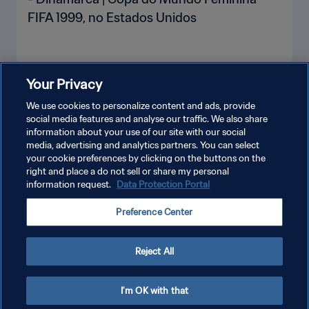
FIFA 1999, no Estados Unidos
Your Privacy
VEJA MAIS
We use cookies to personalize content and ads, provide
social media features and analyse our traffic. We also share
information about your use of our site with our social
media, advertising and analytics partners. You can select
your cookie preferences by clicking on the buttons on the
right and place a do not sell or share my personal
information request.
Data Protection Portal
POLÍTICA DE PRIVACIDADE
Preference Center
TERMOS DE SERVIÇO
ADMINISTRAR AS PREFERÊNCIAS DE COOKIES
Reject All
Copyright © 1994-2026 FIFA. Todos os direitos reservados.
I'm OK with that