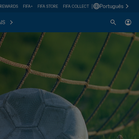
|
Português
 REWARDS
FIFA+
FIFA STORE
FIFA COLLECT
IS