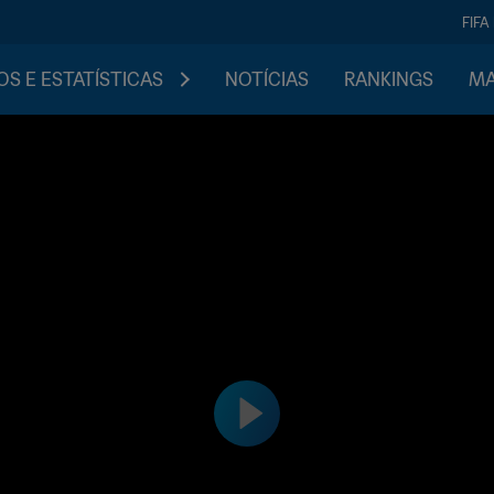
FIFA
S E ESTATÍSTICAS
NOTÍCIAS
RANKINGS
MA