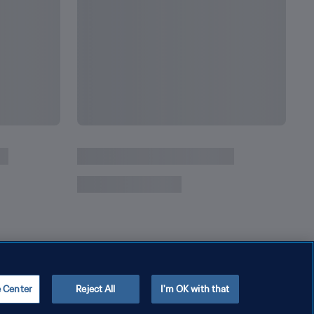
e Center
Reject All
I'm OK with that