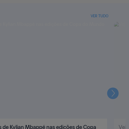
VER TUDO
Seguin
s de Kylian Mbappé nas edições de Copa
Vej