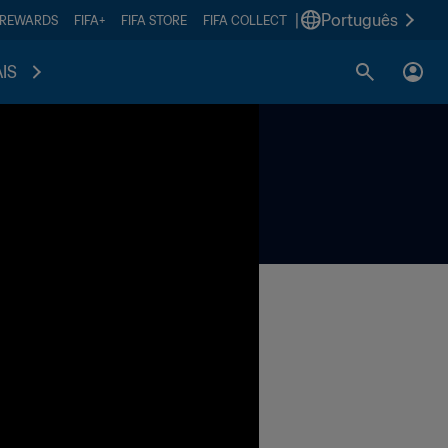
|
Português
 REWARDS
FIFA+
FIFA STORE
FIFA COLLECT
IS