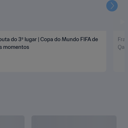
Seguin
puta do 3º lugar | Copa do Mundo FIFA de
Fran
res momentos
Qat