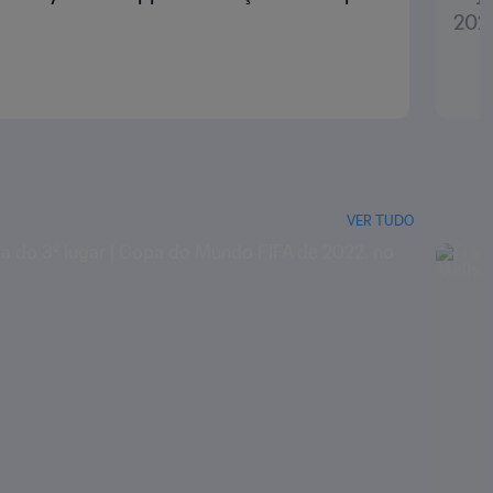
202
VER TUDO