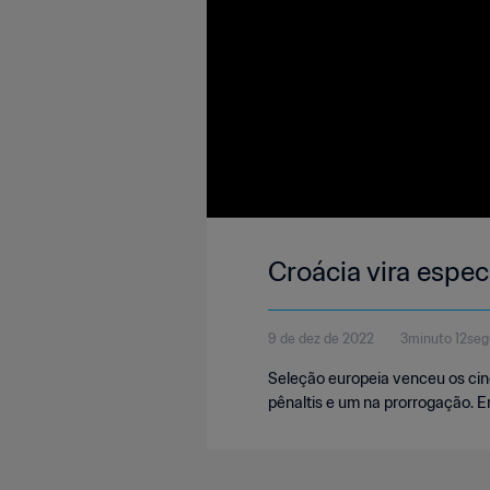
Croácia vira espe
9 de dez de 2022
3minuto 12se
Seleção europeia venceu os cin
pênaltis e um na prorrogação. Em 