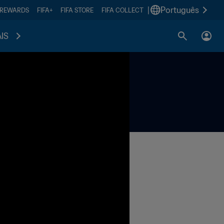
|
Português
 REWARDS
FIFA+
FIFA STORE
FIFA COLLECT
IS