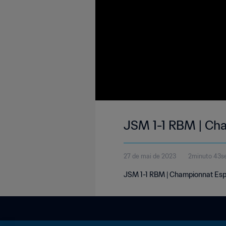
JSM 1-1 RBM | Ch
27 de mai de 2023
2minuto 43s
JSM 1-1 RBM | Championnat Esp