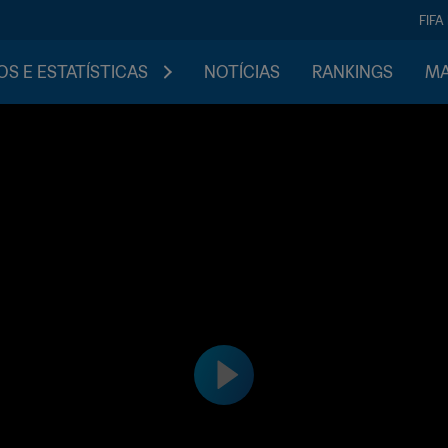
FIFA
S E ESTATÍSTICAS
NOTÍCIAS
RANKINGS
MA