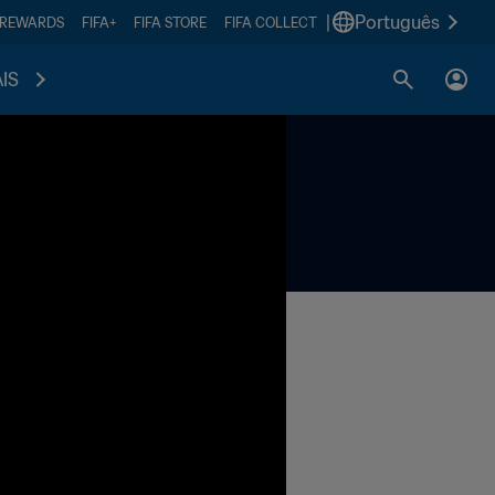
|
Português
 REWARDS
FIFA+
FIFA STORE
FIFA COLLECT
IS