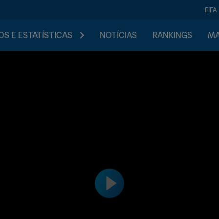
FIFA
S E ESTATÍSTICAS
NOTÍCIAS
RANKINGS
MA