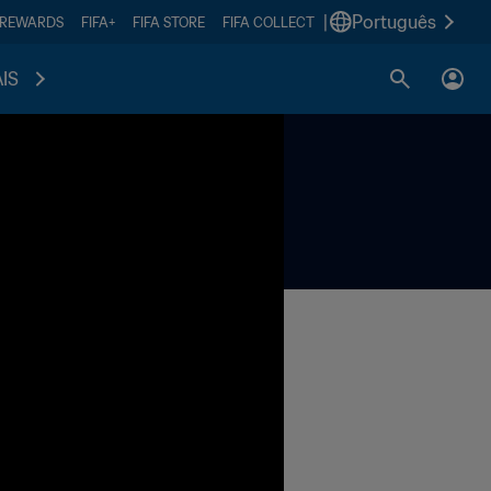
|
Português
 REWARDS
FIFA+
FIFA STORE
FIFA COLLECT
IS