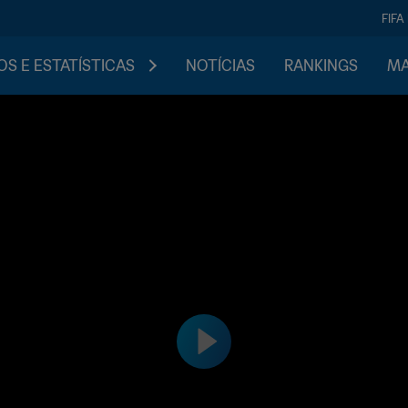
FIFA
S E ESTATÍSTICAS
NOTÍCIAS
RANKINGS
MA