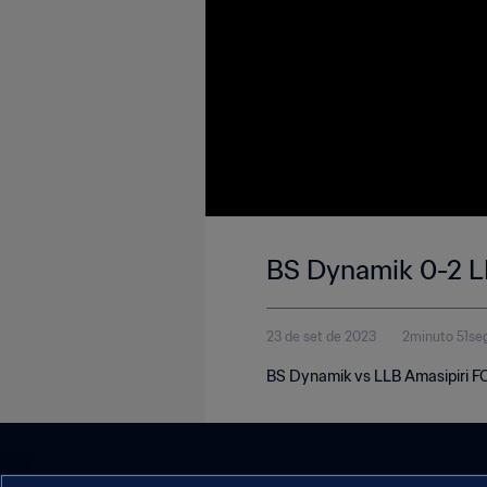
BS Dynamik 0-2 LL
23 de set de 2023
2minuto 51se
BS Dynamik vs LLB Amasipiri FC