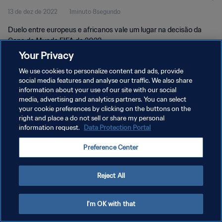
13 de dez de 2022
1minuto 8segundo
Duelo entre europeus e africanos vale um lugar na decisão da
Copa do Mundo FIFA de 2022.
Your Privacy
We use cookies to personalize content and ads, provide
social media features and analyse our traffic. We also share
information about your use of our site with our social
media, advertising and analytics partners. You can select
POLÍTICA DE PRIVACIDADE
your cookie preferences by clicking on the buttons on the
right and place a do not sell or share my personal
TERMOS DE SERVIÇO
information request.
Data Protection Portal
ADMINISTRAR AS PREFERÊNCIAS DE COOKIES
Preference Center
Copyright © 1994-2026 FIFA. Todos os direitos reservados.
Reject All
I'm OK with that