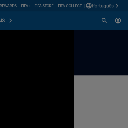
|
Português
 REWARDS
FIFA+
FIFA STORE
FIFA COLLECT
IS