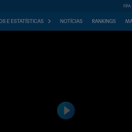
FIFA
S E ESTATÍSTICAS
NOTÍCIAS
RANKINGS
MA