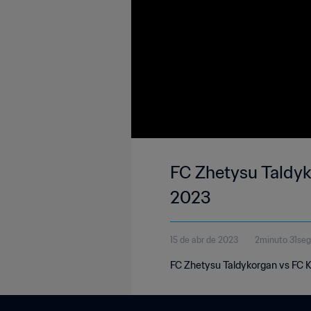
FC Zhetysu Taldyk
2023
15 de abr de 2023
2minuto 31se
FC Zhetysu Taldykorgan vs FC K