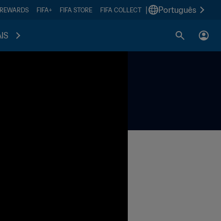
|
Português
 REWARDS
FIFA+
FIFA STORE
FIFA COLLECT
IS