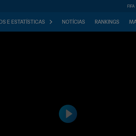
FIFA
S E ESTATÍSTICAS
NOTÍCIAS
RANKINGS
MA