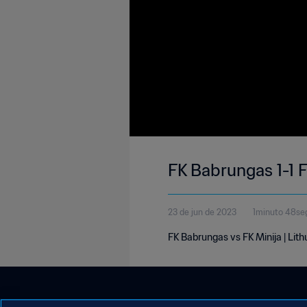
FK Babrungas 1-1 F
23 de jun de 2023
1minuto 48se
FK Babrungas vs FK Minija | Lit