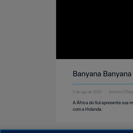
Banyana Banyana c
5 de ago de 2023
2minuto 27se
A África do Sul apresenta sua m
com a Holanda.