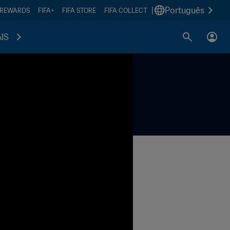
|
Português
 REWARDS
FIFA+
FIFA STORE
FIFA COLLECT
IS