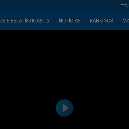
FIFA
S E ESTATÍSTICAS
NOTÍCIAS
RANKINGS
MA