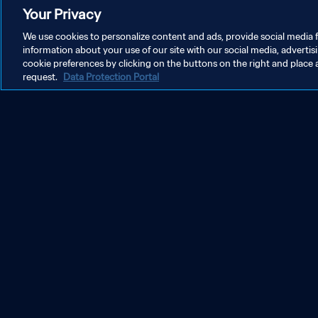
Your Privacy
We use cookies to personalize content and ads, provide social media f
MELHORES MOMENTOS
information about your use of our site with our social media, advertis
cookie preferences by clicking on the buttons on the right and place 
request.
Data Protection Portal
Espanha x Inglaterra | Final | Copa do Mundo