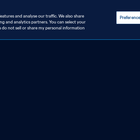
eatures and analyse our traffic. We also share
Preferenc
ing and analytics partners. You can select your
a do not sell or share my personal information
 FIFA Feminina de
Suécia x Austrália | Dis