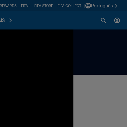
|
Português
 REWARDS
FIFA+
FIFA STORE
FIFA COLLECT
IS