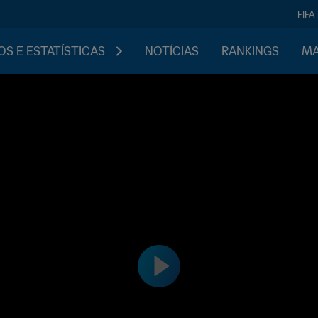
FIFA
S E ESTATÍSTICAS
NOTÍCIAS
RANKINGS
MA