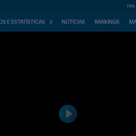
FIFA
S E ESTATÍSTICAS
NOTÍCIAS
RANKINGS
MA