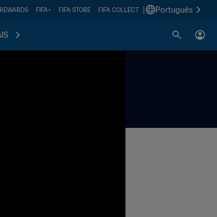
|
Português
 REWARDS
FIFA+
FIFA STORE
FIFA COLLECT
IS