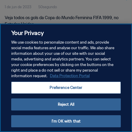
1 de jun de 2023
50segundo
Estados Unidos
Veja todos os gols da Copa do Mundo Feminina FIFA 1999, no
Estados Unidos.
Your Privacy
We use cookies to personalize content and ads, provide
social media features and analyse our traffic. We also share
information about your use of our site with our social
media, advertising and analytics partners. You can select
POLÍTICA DE PRIVACIDADE
your cookie preferences by clicking on the buttons on the
right and place a do not sell or share my personal
TERMOS DE SERVIÇO
information request.
Data Protection Portal
ADMINISTRAR AS PREFERÊNCIAS DE COOKIES
Preference Center
Copyright © 1994-2026 FIFA. Todos os direitos reservados.
Reject All
I'm OK with that