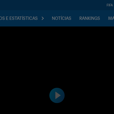
FIFA
S E ESTATÍSTICAS
NOTÍCIAS
RANKINGS
MA