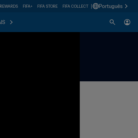
|
Português
 REWARDS
FIFA+
FIFA STORE
FIFA COLLECT
IS