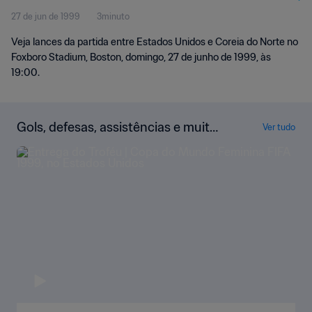
27 de jun de 1999
3minuto
Melhores momentos
Veja lances da partida entre Estados Unidos e Coreia do Norte no
Foxboro Stadium, Boston, domingo, 27 de junho de 1999, às
19:00.
Gols, defesas, assistências e muito
Ver tudo
mais!