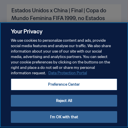
Estados Unidos x China | Final | Copa do
Mundo Feminina FIFA 1999, no Estados
Unidos | Jogo completo
Your Privacy
We use cookies to personalize content and ads, provide
social media features and analyse our traffic. We also share
information about your use of our site with our social
media, advertising and analytics partners. You can select
your cookie preferences by clicking on the buttons on the
right and place a do not sell or share my personal
information request.
Data Protection Portal
Preference Center
POLÍTICA DE PRIVACIDADE
TERMOS DE SERVIÇO
Reject All
ADMINISTRAR AS PREFERÊNCIAS DE COOKIES
Copyright © 1994-2026 FIFA. Todos os direitos reservados.
I'm OK with that