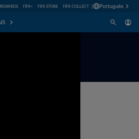
|
Português
 REWARDS
FIFA+
FIFA STORE
FIFA COLLECT
IS