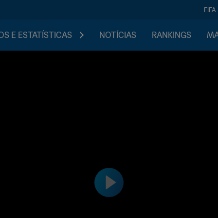
FIFA
S E ESTATÍSTICAS
NOTÍCIAS
RANKINGS
MA