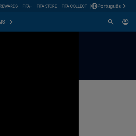
|
Português
 REWARDS
FIFA+
FIFA STORE
FIFA COLLECT
IS