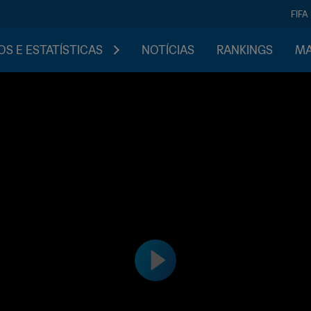
FIFA
S E ESTATÍSTICAS
NOTÍCIAS
RANKINGS
MA