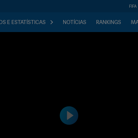
FIFA
S E ESTATÍSTICAS
NOTÍCIAS
RANKINGS
MA