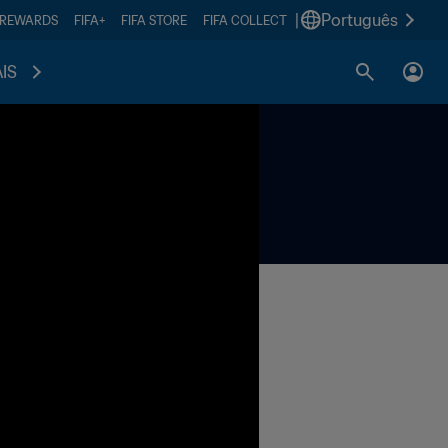
|
Português
 REWARDS
FIFA+
FIFA STORE
FIFA COLLECT
IS