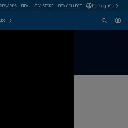
|
Português
 REWARDS
FIFA+
FIFA STORE
FIFA COLLECT
IS