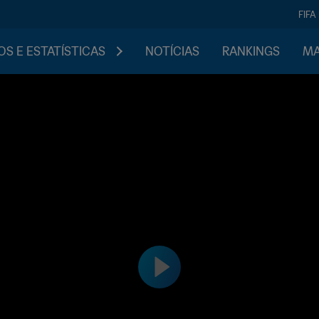
FIFA
S E ESTATÍSTICAS
NOTÍCIAS
RANKINGS
MA