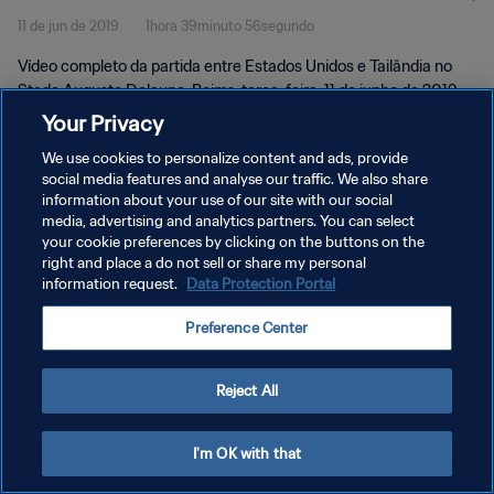
11 de jun de 2019
1hora 39minuto 56segundo
Vídeo completo da partida entre Estados Unidos e Tailândia no
Stade Auguste Delaune, Reims, terça-feira, 11 de junho de 2019,
às 21:00.
Your Privacy
We use cookies to personalize content and ads, provide
social media features and analyse our traffic. We also share
information about your use of our site with our social
media, advertising and analytics partners. You can select
your cookie preferences by clicking on the buttons on the
POLÍTICA DE PRIVACIDADE
right and place a do not sell or share my personal
information request.
Data Protection Portal
TERMOS DE SERVIÇO
Preference Center
ADMINISTRAR AS PREFERÊNCIAS DE COOKIES
Copyright © 1994-2026 FIFA. Todos os direitos reservados.
Reject All
I'm OK with that