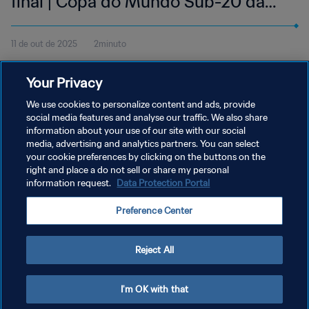
final | Copa do Mundo Sub-20 da
FIFA Chile 2025™ | Melhores
11 de out de 2025
2minuto
momentos
Veja os melhores momentos do jogo entre México e Argentina,
Your Privacy
disputado no Estádio Nacional Julio Martínez Prádanos em 11 de
outubro, sábado, às 20h00 (hora local).
We use cookies to personalize content and ads, provide
social media features and analyse our traffic. We also share
information about your use of our site with our social
media, advertising and analytics partners. You can select
your cookie preferences by clicking on the buttons on the
right and place a do not sell or share my personal
information request.
Data Protection Portal
POLÍTICA DE PRIVACIDADE
Preference Center
TERMOS DE SERVIÇO
ADMINISTRAR AS PREFERÊNCIAS DE COOKIES
Reject All
Copyright © 1994-2026 FIFA. Todos os direitos reservados.
I'm OK with that