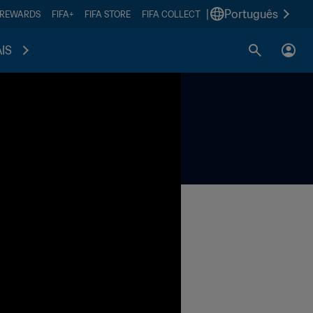
|
Português
 REWARDS
FIFA+
FIFA STORE
FIFA COLLECT
IS