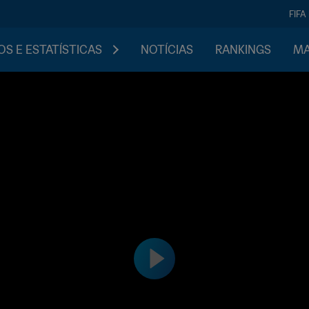
FIFA
S E ESTATÍSTICAS
NOTÍCIAS
RANKINGS
MA