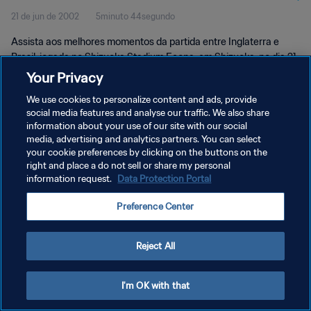
21 de jun de 2002
5minuto 44segundo
Momentos
Assista aos melhores momentos da partida entre Inglaterra e
Brasil, jogada no Shizuoka Stadium Ecopa, em Shizuoka, no dia 21
de junho de 2002, sexta-feira.
Your Privacy
We use cookies to personalize content and ads, provide
social media features and analyse our traffic. We also share
information about your use of our site with our social
media, advertising and analytics partners. You can select
your cookie preferences by clicking on the buttons on the
POLÍTICA DE PRIVACIDADE
right and place a do not sell or share my personal
information request.
Data Protection Portal
TERMOS DE SERVIÇO
Preference Center
ADMINISTRAR AS PREFERÊNCIAS DE COOKIES
Copyright © 1994-2026 FIFA. Todos os direitos reservados.
Reject All
I'm OK with that