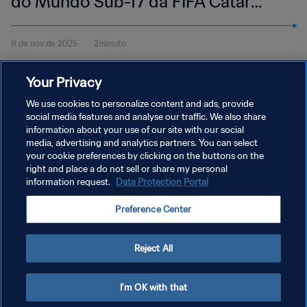
do Mundo Sub-17 da FIFA Catar
2025™ | Melhores momentos
9 de nov de 2025
2minuto
Veja os melhores momentos do jogo entre Bélgica e Tunísia,
Your Privacy
disputado na Aspire Zone, em Doha, 9 de novembro, às 15h30
(horário local).
We use cookies to personalize content and ads, provide
social media features and analyse our traffic. We also share
information about your use of our site with our social
media, advertising and analytics partners. You can select
your cookie preferences by clicking on the buttons on the
right and place a do not sell or share my personal
information request.
Data Protection Portal
POLÍTICA DE PRIVACIDADE
Preference Center
TERMOS DE SERVIÇO
ADMINISTRAR AS PREFERÊNCIAS DE COOKIES
Reject All
Copyright © 1994-2026 FIFA. Todos os direitos reservados.
I'm OK with that