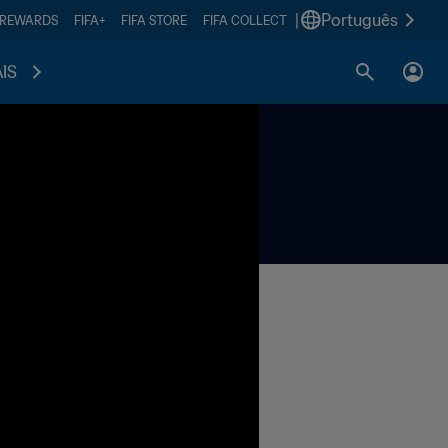
|
Português
 REWARDS
FIFA+
FIFA STORE
FIFA COLLECT
IS