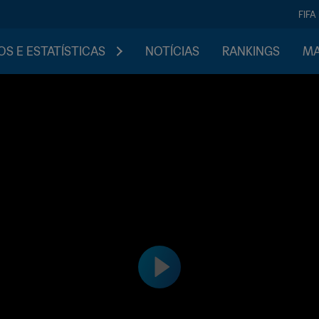
FIFA
S E ESTATÍSTICAS
NOTÍCIAS
RANKINGS
MA