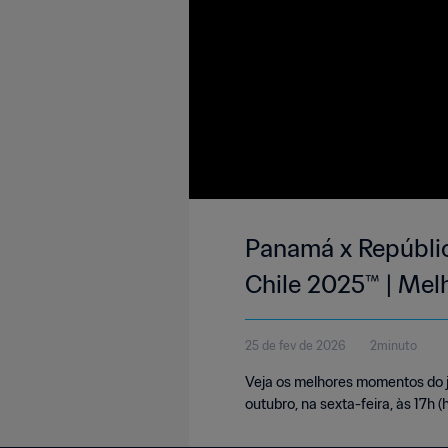
Panamá x Repúblic
Chile 2025™ | Me
25 de fev de 2026
2minuto
Veja os melhores momentos do j
outubro, na sexta-feira, às 17h (h