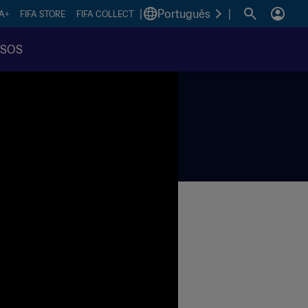
|
Português
|
FA+
FIFA STORE
FIFA COLLECT
SSOS