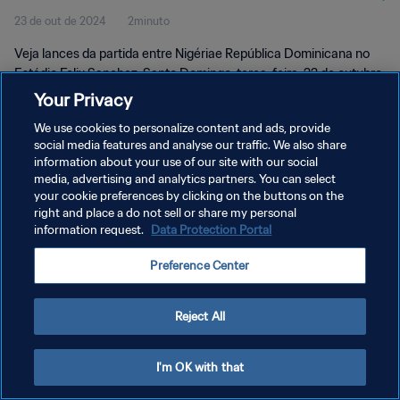
23 de out de 2024
2minuto
Dominicana 2024™ | Melhores
Veja lances da partida entre Nigériae República Dominicana no
momentos
Estádio Felix Sanchez, Santo Domingo, terça-feira, 22 de outubro
de 2024, às 19:00 (horário local).
Your Privacy
We use cookies to personalize content and ads, provide
social media features and analyse our traffic. We also share
information about your use of our site with our social
media, advertising and analytics partners. You can select
your cookie preferences by clicking on the buttons on the
POLÍTICA DE PRIVACIDADE
right and place a do not sell or share my personal
information request.
Data Protection Portal
TERMOS DE SERVIÇO
Preference Center
ADMINISTRAR AS PREFERÊNCIAS DE COOKIES
Copyright © 1994-2026 FIFA. Todos os direitos reservados.
Reject All
I'm OK with that