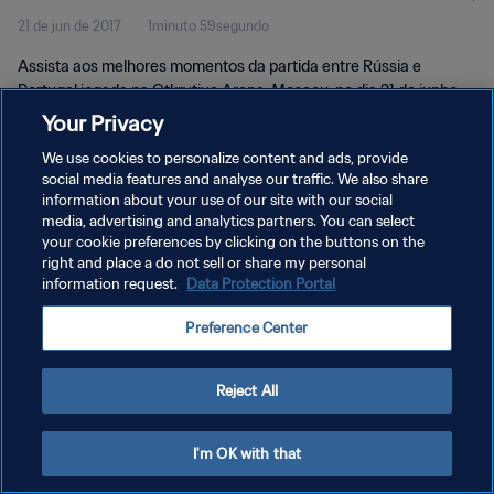
21 de jun de 2017
1minuto 59segundo
Assista aos melhores momentos da partida entre Rússia e
Portugal jogada na Otkrytiye Arena, Moscou, no dia 21 de junho
de 2017, quarta-feira.
Your Privacy
We use cookies to personalize content and ads, provide
social media features and analyse our traffic. We also share
information about your use of our site with our social
media, advertising and analytics partners. You can select
your cookie preferences by clicking on the buttons on the
POLÍTICA DE PRIVACIDADE
right and place a do not sell or share my personal
information request.
Data Protection Portal
TERMOS DE SERVIÇO
Preference Center
ADMINISTRAR AS PREFERÊNCIAS DE COOKIES
Copyright © 1994-2026 FIFA. Todos os direitos reservados.
Reject All
I'm OK with that