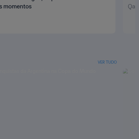
res momentos
Qat
VER TUDO