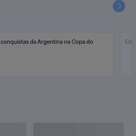
Seguin
s conquistas da Argentina na Copa do
Copa