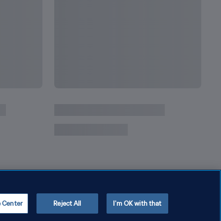
e Center
Reject All
I'm OK with that