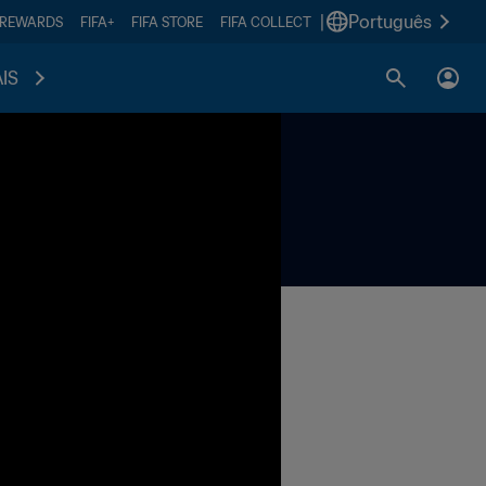
|
Português
 REWARDS
FIFA+
FIFA STORE
FIFA COLLECT
IS