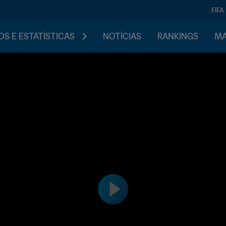
FIFA
S E ESTATÍSTICAS
NOTÍCIAS
RANKINGS
MA