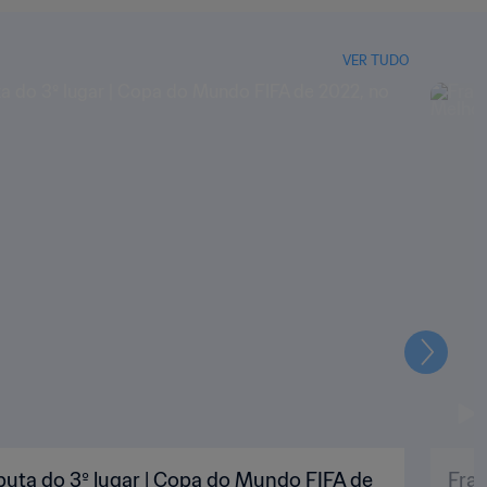
VER TUDO
Seguin
puta do 3º lugar | Copa do Mundo FIFA de
Fran