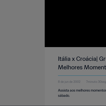
Itália x Croácia|
Melhores Moment
8 de jun de 2002
7minuto 30se
Assista aos melhores momentos d
sábado.