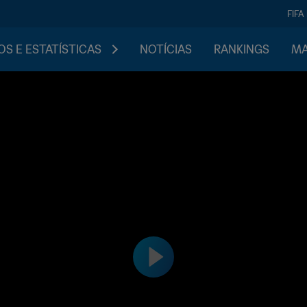
FIFA
S E ESTATÍSTICAS
NOTÍCIAS
RANKINGS
MA