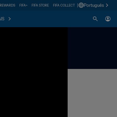
|
Português
 REWARDS
FIFA+
FIFA STORE
FIFA COLLECT
IS