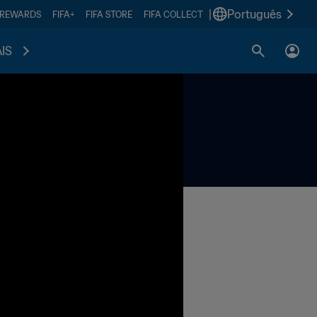
|
Português
 REWARDS
FIFA+
FIFA STORE
FIFA COLLECT
IS