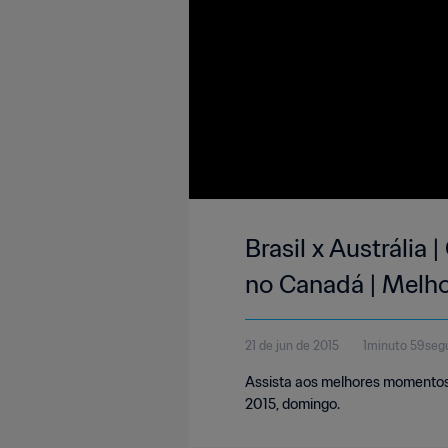
Brasil x Austrália
no Canadá | Melh
21 de jun de 2015
1minuto 59seg
Assista aos melhores momentos d
2015, domingo.