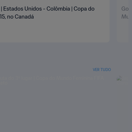
' | Estados Unidos - Colômbia | Copa do
Gol 
15, no Canadá
Mun
VER TUDO