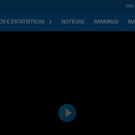
FIFA
S E ESTATÍSTICAS
NOTÍCIAS
RANKINGS
MA