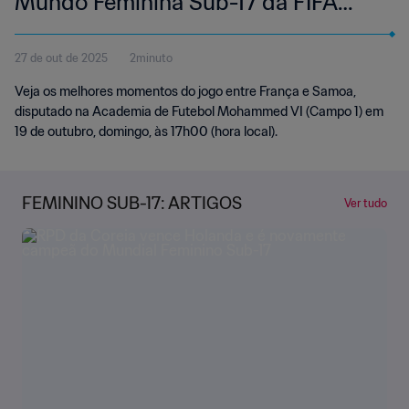
Mundo Feminina Sub-17 da FIFA
Marrocos 2025™ | Melhores
27 de out de 2025
2minuto
momentos
Veja os melhores momentos do jogo entre França e Samoa,
disputado na Academia de Futebol Mohammed VI (Campo 1) em
19 de outubro, domingo, às 17h00 (hora local).
FEMININO SUB-17: ARTIGOS
Ver tudo