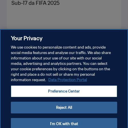
Sub-17 da FIFA 2025
Your Privacy
VEJA MAIS
We use cookies to personalize content and ads, provide
social media features and analyse our traffic. We also share
information about your use of our site with our social
media, advertising and analytics partners. You can select
your cookie preferences by clicking on the buttons on the
right and place a do not sell or share my personal
information request.
Data Protection Portal
POLÍTICA DE PRIVACIDADE
Preference Center
TERMOS DE SERVIÇO
ADMINISTRAR AS PREFERÊNCIAS DE COOKIES
Reject All
Copyright © 1994-2026 FIFA. Todos os direitos reservados.
I'm OK with that