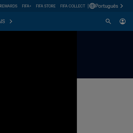
|
Português
 REWARDS
FIFA+
FIFA STORE
FIFA COLLECT
IS