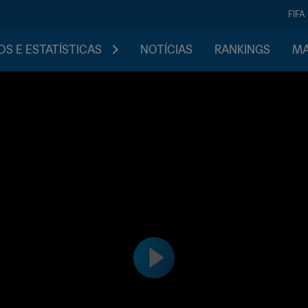
FIFA
S E ESTATÍSTICAS
NOTÍCIAS
RANKINGS
MA