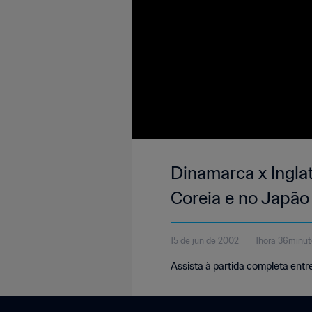
Dinamarca x Inglat
Coreia e no Japão
15 de jun de 2002
1hora 36minu
Assista à partida completa entr