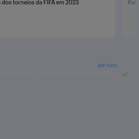
 dos torneios da FIFA em 2023
Rele
VER TUDO