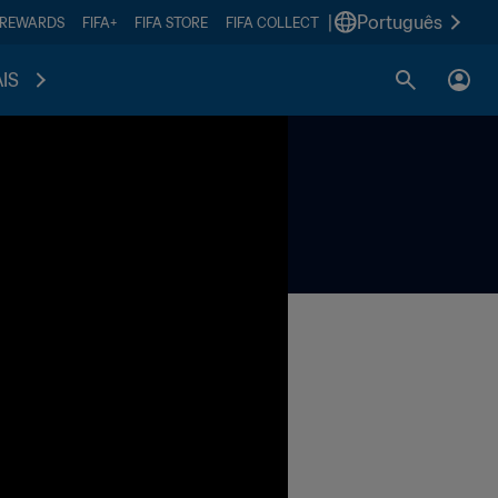
|
Português
 REWARDS
FIFA+
FIFA STORE
FIFA COLLECT
IS