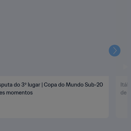
Seguin
 Disputa do 3º lugar | Copa do Mundo Sub-20
Itál
ores momentos
de 