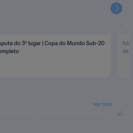
Seguin
 Disputa do 3º lugar | Copa do Mundo Sub-20
Itál
completo
de 2
VER TUDO