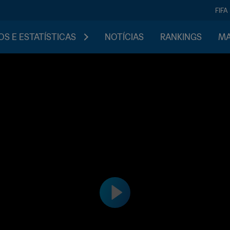
FIFA
S E ESTATÍSTICAS
NOTÍCIAS
RANKINGS
MA