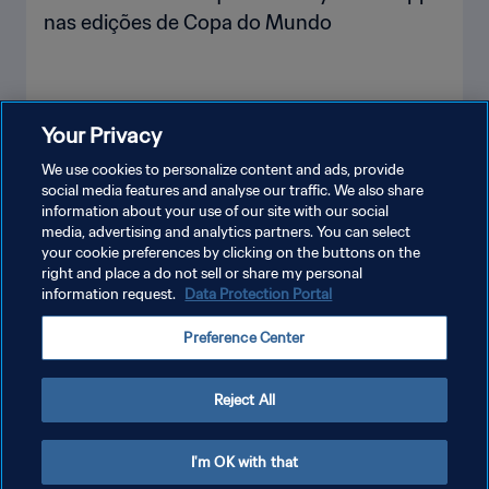
nas edições de Copa do Mundo
Your Privacy
VEJA MAIS
We use cookies to personalize content and ads, provide
social media features and analyse our traffic. We also share
information about your use of our site with our social
media, advertising and analytics partners. You can select
your cookie preferences by clicking on the buttons on the
right and place a do not sell or share my personal
information request.
Data Protection Portal
POLÍTICA DE PRIVACIDADE
Preference Center
TERMOS DE SERVIÇO
ADMINISTRAR AS PREFERÊNCIAS DE COOKIES
Reject All
Copyright © 1994-2026 FIFA. Todos os direitos reservados.
I'm OK with that