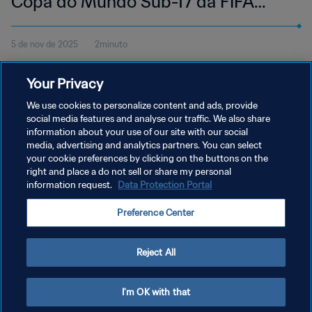
Copa do Mundo Sub-17 da FIFA
Catar 2025™ | Melhores momentos
5 de nov de 2025
2minuto
Veja os melhores momentos do jogo entre Mali e Nova Zelândia,
Your Privacy
disputado na Aspire Zone, em Doha, 5 de novembro, às 17h45
(horário local).
We use cookies to personalize content and ads, provide
social media features and analyse our traffic. We also share
information about your use of our site with our social
media, advertising and analytics partners. You can select
your cookie preferences by clicking on the buttons on the
right and place a do not sell or share my personal
information request.
Data Protection Portal
POLÍTICA DE PRIVACIDADE
Preference Center
TERMOS DE SERVIÇO
ADMINISTRAR AS PREFERÊNCIAS DE COOKIES
Reject All
Copyright © 1994-2026 FIFA. Todos os direitos reservados.
I'm OK with that