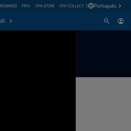
|
Português
 REWARDS
FIFA+
FIFA STORE
FIFA COLLECT
IS