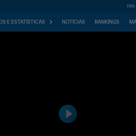
FIFA
S E ESTATÍSTICAS
NOTÍCIAS
RANKINGS
MA