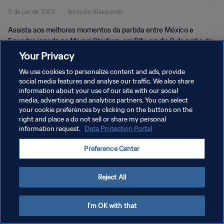
9 de jun de 2002
5minuto 41segundo
Assista aos melhores momentos da partida entre México e
Equador, jogada no Miyagi Stadium, em Rifu, no dia 9 de junho de
2002, sábado.
Your Privacy
We use cookies to personalize content and ads, provide
social media features and analyse our traffic. We also share
information about your use of our site with our social
media, advertising and analytics partners. You can select
your cookie preferences by clicking on the buttons on the
POLÍTICA DE PRIVACIDADE
right and place a do not sell or share my personal
information request.
Data Protection Portal
TERMOS DE SERVIÇO
Preference Center
ADMINISTRAR AS PREFERÊNCIAS DE COOKIES
Copyright © 1994-2026 FIFA. Todos os direitos reservados.
Reject All
I'm OK with that