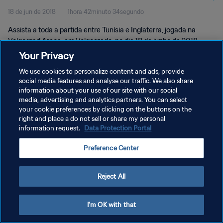
18 de jun de 2018
1hora 42minuto 34segundo
Assista a toda a partida entre Tunísia e Inglaterra, jogada na
Volgograd Arena, em Volgogrado, no dia 18 de junho de 2018,
segunda-feira.
Your Privacy
We use cookies to personalize content and ads, provide
social media features and analyse our traffic. We also share
information about your use of our site with our social
media, advertising and analytics partners. You can select
your cookie preferences by clicking on the buttons on the
POLÍTICA DE PRIVACIDADE
right and place a do not sell or share my personal
information request.
Data Protection Portal
TERMOS DE SERVIÇO
Preference Center
ADMINISTRAR AS PREFERÊNCIAS DE COOKIES
Copyright © 1994-2026 FIFA. Todos os direitos reservados.
Reject All
I'm OK with that