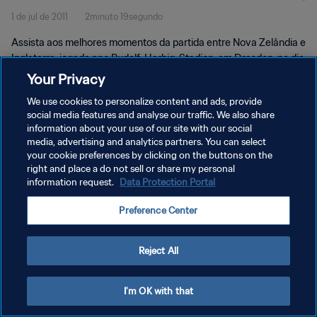
1 de jul de 2011
2minuto 19segundo
Momentos
Assista aos melhores momentos da partida entre Nova Zelândia e
Inglaterra, jogada nno Rudolf-Harbig-Stadion, em Dresden, no dia
1º de julho de 2011, sexta-feira.
Your Privacy
We use cookies to personalize content and ads, provide
social media features and analyse our traffic. We also share
information about your use of our site with our social
media, advertising and analytics partners. You can select
your cookie preferences by clicking on the buttons on the
POLÍTICA DE PRIVACIDADE
right and place a do not sell or share my personal
information request.
Data Protection Portal
TERMOS DE SERVIÇO
Preference Center
ADMINISTRAR AS PREFERÊNCIAS DE COOKIES
Copyright © 1994-2026 FIFA. Todos os direitos reservados.
Reject All
I'm OK with that