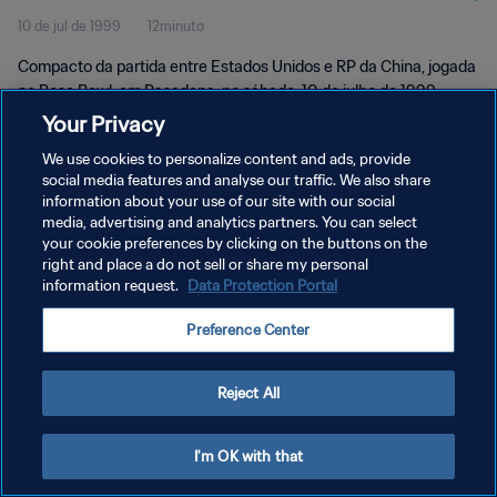
10 de jul de 1999
12minuto
Compacto da partida entre Estados Unidos e RP da China, jogada
no Rose Bowl, em Pasadena, no sábado, 10 de julho de 1999.
Your Privacy
We use cookies to personalize content and ads, provide
social media features and analyse our traffic. We also share
information about your use of our site with our social
media, advertising and analytics partners. You can select
POLÍTICA DE PRIVACIDADE
your cookie preferences by clicking on the buttons on the
right and place a do not sell or share my personal
TERMOS DE SERVIÇO
information request.
Data Protection Portal
ADMINISTRAR AS PREFERÊNCIAS DE COOKIES
Preference Center
Copyright © 1994-2026 FIFA. Todos os direitos reservados.
Reject All
I'm OK with that