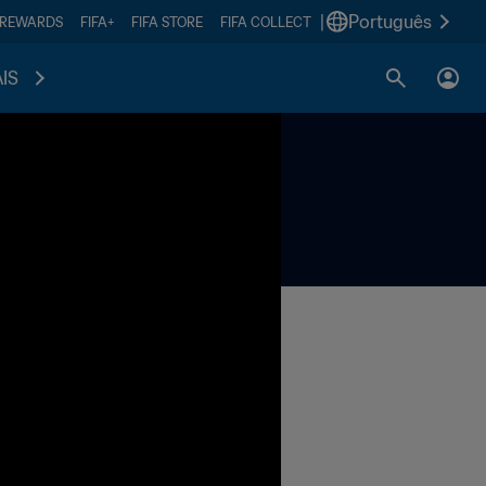
|
Português
 REWARDS
FIFA+
FIFA STORE
FIFA COLLECT
IS