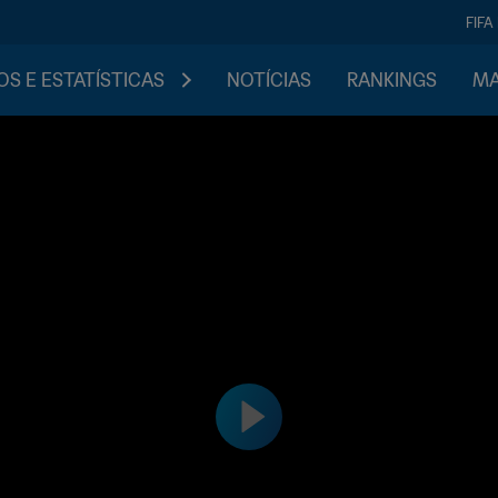
FIFA
S E ESTATÍSTICAS
NOTÍCIAS
RANKINGS
MA